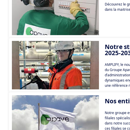
Découvrez le g
dans la maitris
Notre s
2025-20
AMPLIFY, le no
du Groupe Apav
d’administration
dynamiques eng
une référence m
industriels et 
l’excellence de 
Nos enti
Notre groupe e
filiales spécial
dans notre succ
ces filiales se