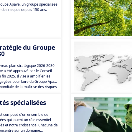
roupe Apave, un groupe spécialisée
e des risques depuis 150 ans.
tratégie du Groupe
30
uveau plan stratégique 2026-2030
e a été approuvé par le Conseil
 fin 2025. Il vise à amplifier les
agées pour faire du Groupe Apave
ondiale de la maîtrise des risques
opérationnels, reconnue pour
ses expertises.
tés spécialisées
st composé d'un ensemble de
isées qui jouent un rôle essentiel
ès et notre croissance. Chacune de
 concentre sur un domaine