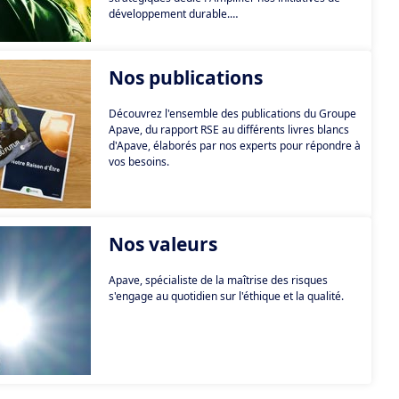
développement durable.
L’objectif est de poursuivre les actions mises en
place au cours des dernières années, et d’en
amplifier le périmètre d’application, au-delà des
Nos publications
frontières qu’elles soient géographiques ou
managériales.
Découvrez l'ensemble des publications du Groupe
Concrètement, notre démarche se structure
Apave, du rapport RSE au différents livres blancs
autour d'un concept fondamental : les « 3P »
d'Apave, élaborés par nos experts pour répondre à
(People, Planet, Partner), décliné en 5
vos besoins.
engagements concrets.
Nos valeurs
Apave, spécialiste de la maîtrise des risques
s'engage au quotidien sur l'éthique et la qualité.