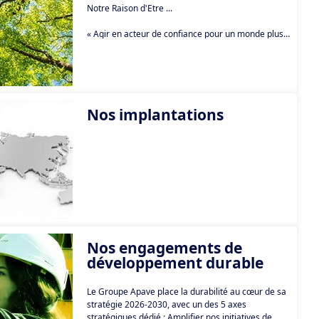
Notre Raison d'Être ...
« Agir en acteur de confiance pour un monde plus
sûr, durable et porteur de progrès partagé. »
Notre raison d'être est la Raison d'Agir
de nos 14 000 collaborateurs.
Nos implantations
Nos engagements de
développement durable
Le Groupe Apave place la durabilité au cœur de sa
stratégie 2026-2030, avec un des 5 axes
stratégiques dédié : Amplifier nos initiatives de